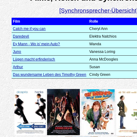
[Synchronsprecher-Übersicht
Film
Rolle
Catch me if you can
Cheryl Ann
Daredevil
Elektra Natchios
Ey Mann - Wo is' mein Auto?
Wanda
Juno
Vanessa Loring
Lügen macht erfinderisch
Anna McDoogles
Arthur
Susan
Das wundersame Leben des Timothy Green
Cindy Green