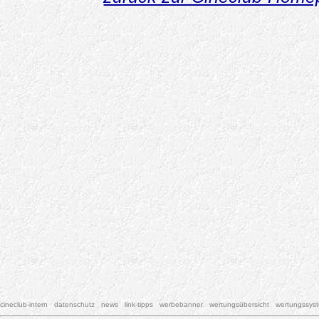
cineclub-intern
datenschutz
news
link-tipps
werbebanner
wertungsübersicht
wertungssys