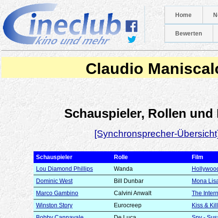
Home
N
Bewerten
Claudio Maniscal
Schauspieler, Rollen und
[Synchronsprecher-Übersicht
Schauspieler
Rolle
Film
Lou Diamond Phillips
Wanda
Hollywoo
Dominic West
Bill Dunbar
Mona Lis
Marco Gambino
Calvini Anwalt
The Inter
Winston Story
Eurocreep
Kiss & Kill
Bobby Cannavale
De Luca
Spy - Su