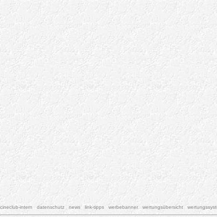
cineclub-intern
datenschutz
news
link-tipps
werbebanner
wertungsübersicht
wertungssys