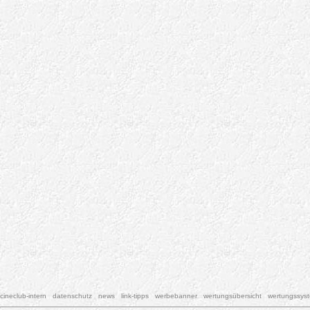
cineclub-intern
datenschutz
news
link-tipps
werbebanner
wertungsübersicht
wertungssys