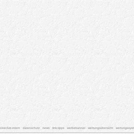
cineclub-intern
datenschutz
news
link-tipps
werbebanner
wertungsübersicht
wertungssys