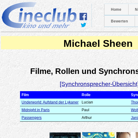
Home
N
Bewerten
Michael Sheen
Filme, Rollen und Synchron
[Synchronsprecher-Übersicht
Film
Rolle
Syn
Underworld: Aufstand der Lykaner
Lucian
Tho
Midnight in Paris
Paul
Wol
Passengers
Arthur
Jar