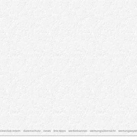
cineclub-intern
datenschutz
news
link-tipps
werbebanner
wertungsübersicht
wertungssys