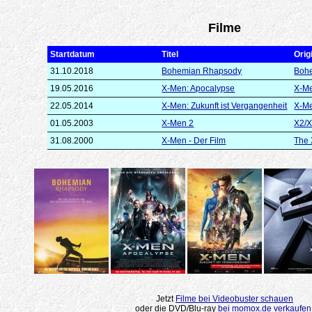
Filme
Startdatum
Titel
Origi
31.10.2018
Bohemian Rhapsody
Boh
19.05.2016
X-Men: Apocalypse
X-Me
22.05.2014
X-Men: Zukunft ist Vergangenheit
X-Me
01.05.2003
X-Men 2
X2/
31.08.2000
X-Men - Der Film
The
Jetzt
Filme bei Videobuster schauen
oder die DVD/Blu-ray
bei momox.de verkaufen