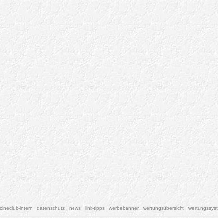
cineclub-intern
datenschutz
news
link-tipps
werbebanner
wertungsübersicht
wertungssys