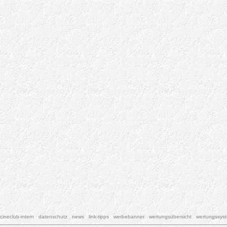
cineclub-intern
datenschutz
news
link-tipps
werbebanner
wertungsübersicht
wertungssys