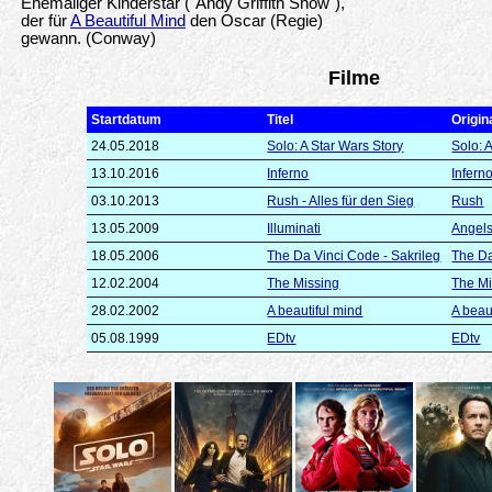
Ehemaliger Kinderstar ("Andy Griffith Show"),
der für
A Beautiful Mind
den Oscar (Regie)
gewann. (Conway)
Filme
Startdatum
Titel
Origina
24.05.2018
Solo: A Star Wars Story
Solo: 
13.10.2016
Inferno
Infern
03.10.2013
Rush - Alles für den Sieg
Rush
13.05.2009
Illuminati
Angel
18.05.2006
The Da Vinci Code - Sakrileg
The Da
12.02.2004
The Missing
The Mi
28.02.2002
A beautiful mind
A beau
05.08.1999
EDtv
EDtv