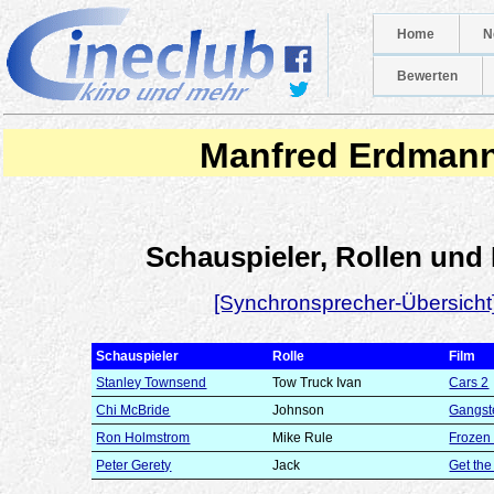
Home
N
Bewerten
Manfred Erdman
Schauspieler, Rollen und
[Synchronsprecher-Übersicht
Schauspieler
Rolle
Film
Stanley Townsend
Tow Truck Ivan
Cars 2
Chi McBride
Johnson
Gangst
Ron Holmstrom
Mike Rule
Frozen
Peter Gerety
Jack
Get the