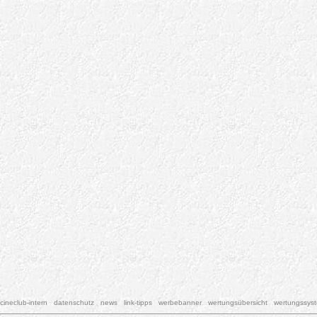
cineclub-intern
datenschutz
news
link-tipps
werbebanner
wertungsübersicht
wertungssys