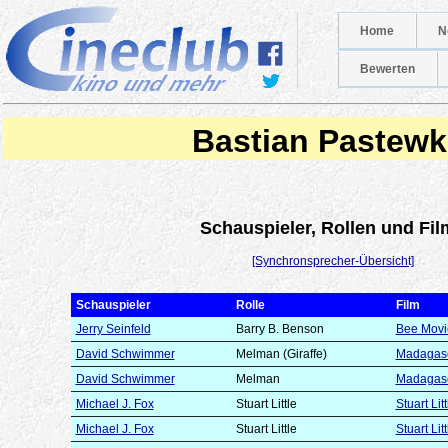
Home
N
Bewerten
Bastian Pastewk
Schauspieler, Rollen und Fil
[Synchronsprecher-Übersicht]
Schauspieler
Rolle
Film
Jerry Seinfeld
Barry B. Benson
Bee Movi
David Schwimmer
Melman (Giraffe)
Madagas
David Schwimmer
Melman
Madagasc
Michael J. Fox
Stuart Little
Stuart Litt
Michael J. Fox
Stuart Little
Stuart Litt