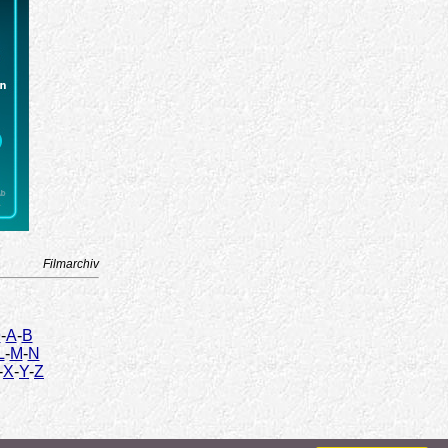
Filmarchiv
9
-
A
-
B
L
-
M
-
N
-
X
-
Y
-
Z