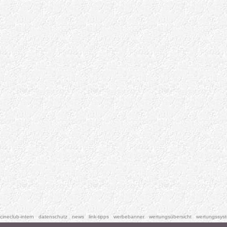
cineclub-intern
datenschutz
news
link-tipps
werbebanner
wertungsübersicht
wertungssys