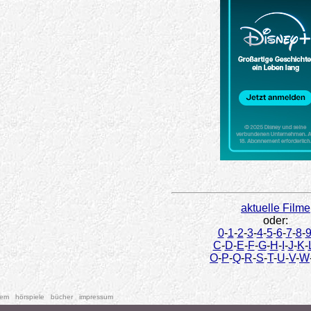
aktuelle Filme
oder:
0
-
1
-
2
-
3
-
4
-
5
-
6
-
7
-
8
-
C
-
D
-
E
-
F
-
G
-
H
-
I
-
J
-
K
-
O
-
P
-
Q
-
R
-
S
-
T
-
U
-
V
-
W
tem
hörspiele
bücher
impressum