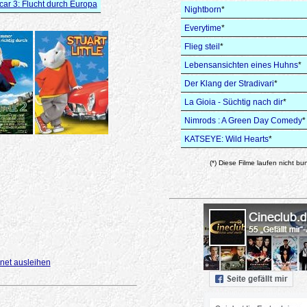
ar 3: Flucht durch Europa
Nightborn
*
Everytime
*
Flieg steil
*
Lebensansichten eines Huhns
*
Der Klang der Stradivari
*
La Gioia - Süchtig nach dir
*
Nimrods : A Green Day Comedy
*
KATSEYE: Wild Hearts
*
(*) Diese Filme laufen nicht bu
net ausleihen