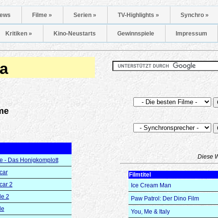
ews
Filme »
Serien »
TV-Highlights »
Synchro »
Kritiken »
Kino-Neustarts
Gewinnspiele
Impressum
a
me
Diese 
e - Das Honigkomplott
car
Filmtitel
ar 2
Ice Cream Man
le 2
Paw Patrol: Der Dino Film
le
You, Me & Italy