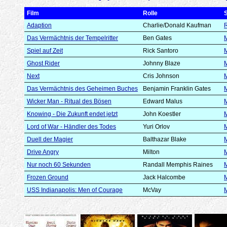
Film
Rolle
Adaption
Charlie/Donald Kaufman
R
Das Vermächtnis der Tempelritter
Ben Gates
M
Spiel auf Zeit
Rick Santoro
M
Ghost Rider
Johnny Blaze
M
Next
Cris Johnson
M
Das Vermächtnis des Geheimen Buches
Benjamin Franklin Gates
M
Wicker Man - Ritual des Bösen
Edward Malus
M
Knowing - Die Zukunft endet jetzt
John Koestler
M
Lord of War - Händler des Todes
Yuri Orlov
M
Duell der Magier
Balthazar Blake
M
Drive Angry
Milton
M
Nur noch 60 Sekunden
Randall Memphis Raines
M
Frozen Ground
Jack Halcombe
M
USS Indianapolis: Men of Courage
McVay
M