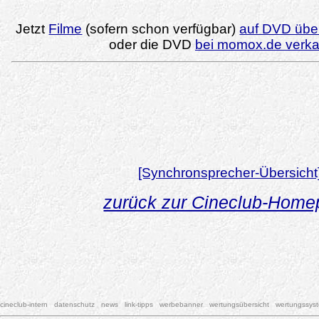
Jetzt
Filme
(sofern schon verfügbar)
auf DVD über
oder die DVD
bei momox.de verk
[Synchronsprecher-Übersicht
zurück zur Cineclub-Hom
cineclub-intern
datenschutz
news
link-tipps
werbebanner
wertungsübersicht
wertungssys