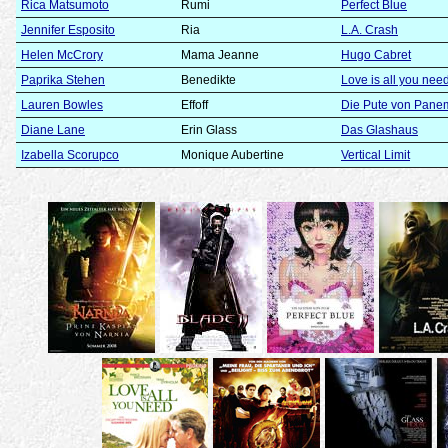
Rica Matsumoto
Rumi
Perfect Blue
Jennifer Esposito
Ria
L.A. Crash
Helen McCrory
Mama Jeanne
Hugo Cabret
Paprika Stehen
Benedikte
Love is all you nee
Lauren Bowles
Effoff
Die Pute von Pane
Diane Lane
Erin Glass
Das Glashaus
Izabella Scorupco
Monique Aubertine
Vertical Limit