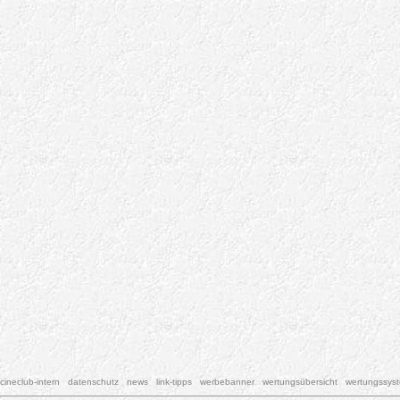
cineclub-intern
datenschutz
news
link-tipps
werbebanner
wertungsübersicht
wertungssys