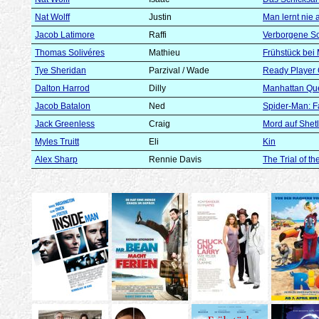
Nat Wolff
Justin
Man lernt nie 
Jacob Latimore
Raffi
Verborgene S
Thomas Solivéres
Mathieu
Frühstück bei
Tye Sheridan
Parzival / Wade
Ready Player
Dalton Harrod
Dilly
Manhattan Qu
Jacob Batalon
Ned
Spider-Man: F
Jack Greenless
Craig
Mord auf Shetl
Myles Truitt
Eli
Kin
Alex Sharp
Rennie Davis
The Trial of t