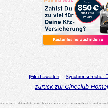
[Film bewerten]
-
[Synchronsprecher-Ü
zurück zur Cineclub-Hom
cineclub-intern
datenschutz
news
link-tipps
werbebanner
wertungsübersicht
wertungssys