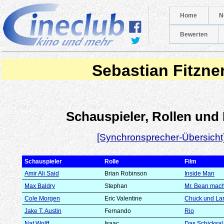
Home
N
Bewerten
Sebastian Fitzne
Schauspieler, Rollen und
[Synchronsprecher-Übersicht
Schauspieler
Rolle
Film
Amir Ali Said
Brian Robinson
Inside Man
Max Baldry
Stephan
Mr. Bean mach
Cole Morgen
Eric Valentine
Chuck und Lar
Jake T. Austin
Fernando
Rio
Nat Wolff
Isaac
Das Schicksal 