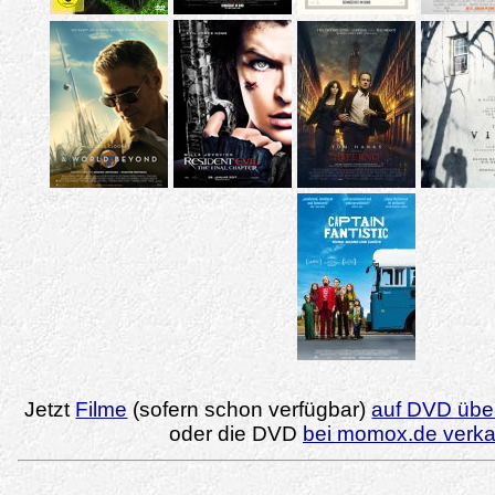
Jetzt
Filme
(sofern schon verfügbar)
auf DVD über
oder die DVD
bei momox.de verk