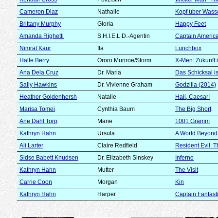
Cameron Diaz
Nathalie
Kopf über Wass
Brittany Murphy
Gloria
Happy Feet
Amanda Righetti
S.H.I.E.L.D.-Agentin
Captain America
Nimrat Kaur
Ila
Lunchbox
Halle Berry
Ororo Munroe/Storm
X-Men: Zukunft 
Ana Dela Cruz
Dr. Maria
Das Schicksal is
Sally Hawkins
Dr. Vivienne Graham
Godzilla (2014)
Heather Goldenhersh
Natalie
Hail, Caesar!
Marisa Tomei
Cynthia Baum
The Big Short
Ane Dahl Torp
Marie
1001 Gramm
Kathryn Hahn
Ursula
A World Beyond
Ali Larter
Claire Redfield
Resident Evil: T
Sidse Babett Knudsen
Dr. Elizabeth Sinskey
Inferno
Kathryn Hahn
Mutter
The Visit
Carrie Coon
Morgan
Kin
Kathryn Hahn
Harper
Captain Fantast