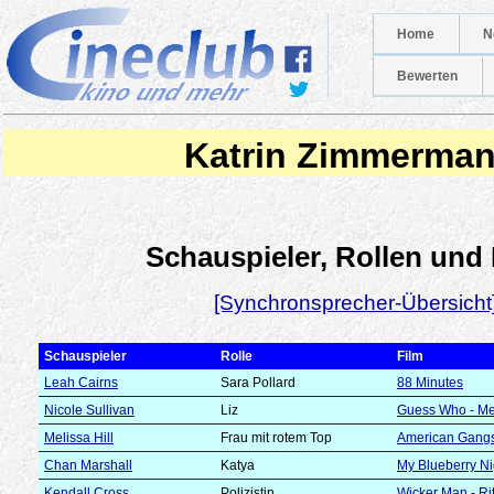
Home
N
Bewerten
Katrin Zimmerma
Schauspieler, Rollen und
[Synchronsprecher-Übersicht
Schauspieler
Rolle
Film
Leah Cairns
Sara Pollard
88 Minutes
Nicole Sullivan
Liz
Guess Who - Mei
Melissa Hill
Frau mit rotem Top
American Gangs
Chan Marshall
Katya
My Blueberry Ni
Kendall Cross
Polizistin
Wicker Man - Ri