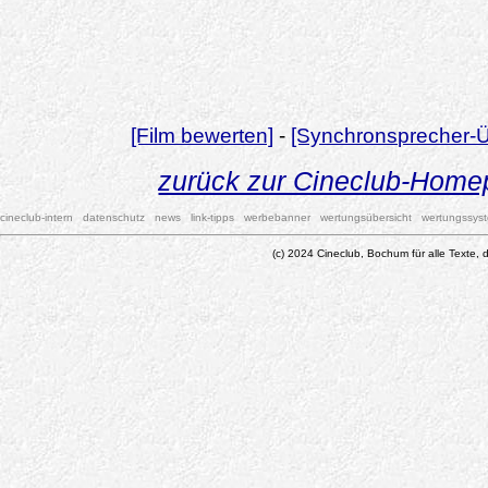
[Film bewerten]
-
[Synchronsprecher-Ü
zurück zur Cineclub-Hom
cineclub-intern
datenschutz
news
link-tipps
werbebanner
wertungsübersicht
wertungssys
(c) 2024 Cineclub, Bochum für alle Texte, d