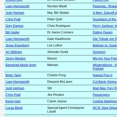
Liam Hemsworth
Nicolas Wyatt
Paranoia - Riska
Josh Helman
Maj. Bill Stryker
X-Men: Zukunft i
Chris Pratt
Peter Quill
Guardians of the
Grey Damon
Chris Rodriguez
Percy Jackson: 
Bill Hader
Dr. Aaron Conners
Dating Queen
Liam Hemsworth
Gale Hawthorne
Die Tribute von 
Jesse Eisenberg
Lex Luthor
Batman vs. Supe
Ari Stidham
Silvester Dodd
Scorpion
Jonny Weston
Mason
We Are Your Fri
Bamshad Abedi-Amin
Mehran
Wüstentänzer - A
Freiheit
Brian Yang
Charlie Fong
Hawaii Five-0
Liam Hemsworth
Dwayne McLaren
Cut Bank: Klein
Josh Helman
Slit
Mad Max: Fury 
Chris Pratt
Jim Preston
Passengers
Kevin Hart
Calvin Joyner
Central Intellige
Lucas Black
Special Agent Christopher
NCIS: New Orle
Lasall