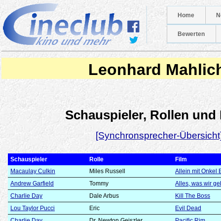
Home
N
Bewerten
Leonhard Mahlic
Schauspieler, Rollen und
[Synchronsprecher-Übersicht
Schauspieler
Rolle
Film
Macaulay Culkin
Miles Russell
Allein mit Onkel
Andrew Garfield
Tommy
Alles, was wir g
Charlie Day
Dale Arbus
Kill The Boss
Lou Taylor Pucci
Eric
Evil Dead
Charlie Day
Dr. Newton Geiszler
Pacific Rim