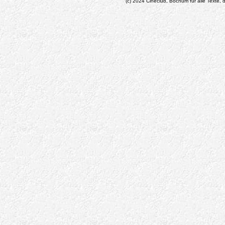
(c) 2024 Cineclub, Bochum für alle Texte, d