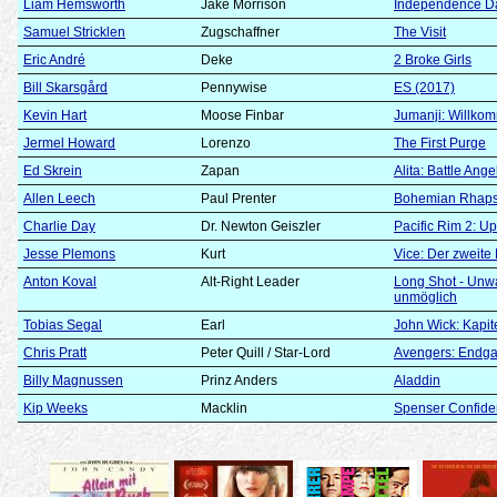
Liam Hemsworth
Jake Morrison
Independence Da
Samuel Stricklen
Zugschaffner
The Visit
Eric André
Deke
2 Broke Girls
Bill Skarsgård
Pennywise
ES (2017)
Kevin Hart
Moose Finbar
Jumanji: Willko
Jermel Howard
Lorenzo
The First Purge
Ed Skrein
Zapan
Alita: Battle Ange
Allen Leech
Paul Prenter
Bohemian Rhap
Charlie Day
Dr. Newton Geiszler
Pacific Rim 2: Up
Jesse Plemons
Kurt
Vice: Der zweite
Anton Koval
Alt-Right Leader
Long Shot - Unwa
unmöglich
Tobias Segal
Earl
John Wick: Kapit
Chris Pratt
Peter Quill / Star-Lord
Avengers: Endg
Billy Magnussen
Prinz Anders
Aladdin
Kip Weeks
Macklin
Spenser Confiden