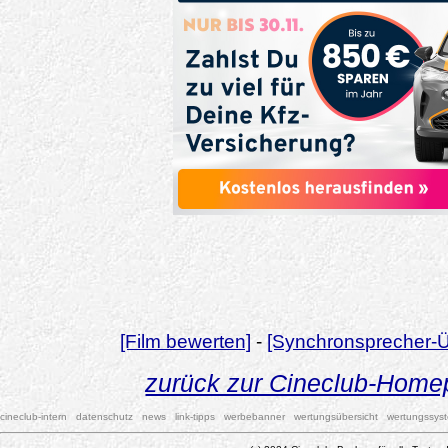
[Film bewerten]
-
[Synchronsprecher-Ü
zurück zur Cineclub-Hom
cineclub-intern
datenschutz
news
link-tipps
werbebanner
wertungsübersicht
wertungssys