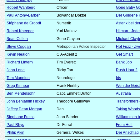
Robert Wahlberg
Officer
Gone Baby Gon
Paul Antony-Barber
Bolvangar Doktor
Der Goldene
Stéphane de Groodt
Numerik
Asterix bei d
Robert Kneeper
Yuri Markov
Hitman - Jeder
Sean Cullen
Gene Clayton
Michael Clayt
Steve Coogan
Metropolitan Police Inspector
Hot Fuzz - Zw
Kevin Nealon
CIA-Agent 2
Get Smart
Richard Lintern
Tim Everett
Bank Job
John Lone
Ricky Tan
Rush Hour 2
Tom Mannion
Neurologe
Iris
Greg Kinnear
Frank Herlihy
Wen die Geist
Ben Mendelsohn
Capt. Emmett Dutton
Australia
John Benjamin Hickey
Theodore Galloway
Transformers 
Jeffrey Dean Morgan
Dan
Taking Woods
Stéphane Freiss
Jean Sabrier
Willkommen be
Paul Rhys
Dr. Ferral
From Hell
Philip Akin
Gerneral Wilkes
Der Anschlag