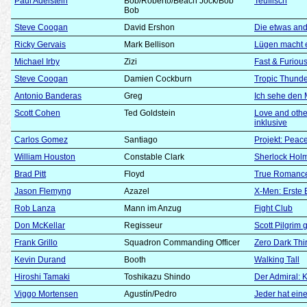
Paul Adelstein
Bob/Roberto/Beach Jock/Bob
Teuflisch
Bob
Steve Coogan
David Ershon
Die etwas an
Ricky Gervais
Mark Bellison
Lügen macht e
Michael Irby
Zizi
Fast & Furious
Steve Coogan
Damien Cockburn
Tropic Thund
Antonio Banderas
Greg
Ich sehe den
Scott Cohen
Ted Goldstein
Love and oth
inklusive
Carlos Gomez
Santiago
Projekt: Pea
William Houston
Constable Clark
Sherlock Hol
Brad Pitt
Floyd
True Romanc
Jason Flemyng
Azazel
X-Men: Erste 
Rob Lanza
Mann im Anzug
Fight Club
Don McKellar
Regisseur
Scott Pilgrim
Frank Grillo
Squadron Commanding Officer
Zero Dark Thir
Kevin Durand
Booth
Walking Tall
Hiroshi Tamaki
Toshikazu Shindo
Der Admiral: K
Viggo Mortensen
Agustín/Pedro
Jeder hat ein