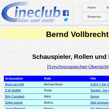
Home
N
Bewerten
Bernd Vollbrecht
Schauspieler, Rollen und
[Synchronsprecher-Übersicht
Schauspieler
Rolle
Film
Brian van Holt
Michael Boxer
S.W.A.T. Die S
D.W. Moffett
Porter
Twisted - Der 
Billy Campbell
Mitch
Genug
Zeljko Ivanek
Molina
Stirb langsam
Jason Flemyng
Primus
Der Sternwan