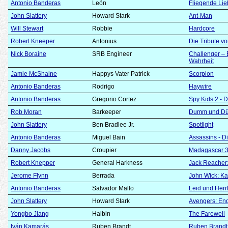
Antonio Banderas
León
Fliegende Li
John Slattery
Howard Stark
Ant-Man
Will Stewart
Robbie
Hardcore
Robert Kneeper
Antonius
Die Tribute v
Nick Boraine
SRB Engineer
Challenger – 
Wahrheit
Jamie McShaine
Happys Vater Patrick
Scorpion
Antonio Banderas
Rodrigo
Haywire
Antonio Banderas
Gregorio Cortez
Spy Kids 2 - 
Rob Moran
Barkeeper
Dumm und D
John Slattery
Ben Bradlee Jr.
Spotlight
Antonio Banderas
Miguel Bain
Assassins - Di
Danny Jacobs
Croupier
Madagascar 3:
Robert Knepper
General Harkness
Jack Reacher
Jerome Flynn
Berrada
John Wick: Kap
Antonio Banderas
Salvador Mallo
Leid und Herrl
John Slattery
Howard Stark
Avengers: E
Yongbo Jiang
Haibin
The Farewell
Iván Kamarás
Ruben Brandt
Ruben Brandt