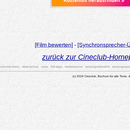
[Film bewerten]
-
[Synchronsprecher-Ü
zurück zur Cineclub-Hom
cineclub-intern
datenschutz
news
link-tipps
werbebanner
wertungsübersicht
wertungssys
(c) 2024 Cineclub, Bochum für alle Texte, d