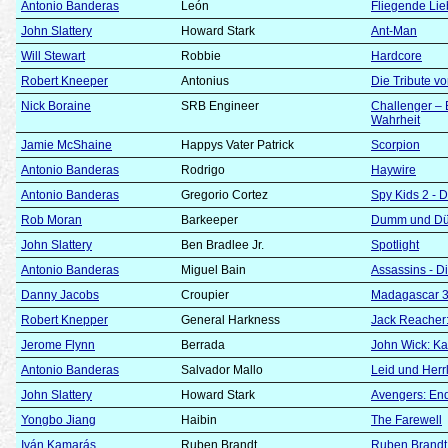
Antonio Banderas
León
Fliegende Li
John Slattery
Howard Stark
Ant-Man
Will Stewart
Robbie
Hardcore
Robert Kneeper
Antonius
Die Tribute v
Nick Boraine
SRB Engineer
Challenger – 
Wahrheit
Jamie McShaine
Happys Vater Patrick
Scorpion
Antonio Banderas
Rodrigo
Haywire
Antonio Banderas
Gregorio Cortez
Spy Kids 2 - 
Rob Moran
Barkeeper
Dumm und D
John Slattery
Ben Bradlee Jr.
Spotlight
Antonio Banderas
Miguel Bain
Assassins - Di
Danny Jacobs
Croupier
Madagascar 3:
Robert Knepper
General Harkness
Jack Reacher
Jerome Flynn
Berrada
John Wick: Kap
Antonio Banderas
Salvador Mallo
Leid und Herrl
John Slattery
Howard Stark
Avengers: E
Yongbo Jiang
Haibin
The Farewell
Iván Kamarás
Ruben Brandt
Ruben Brandt