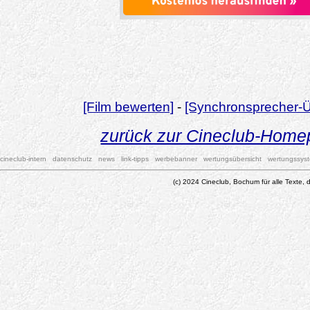
[Film bewerten]
-
[Synchronsprecher-Ü
zurück zur Cineclub-Hom
cineclub-intern
datenschutz
news
link-tipps
werbebanner
wertungsübersicht
wertungssys
(c) 2024 Cineclub, Bochum für alle Texte, d