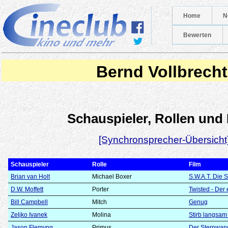
Home
N
Bewerten
Bernd Vollbrecht
Schauspieler, Rollen und
[Synchronsprecher-Übersicht
Schauspieler
Rolle
Film
Brian van Holt
Michael Boxer
S.W.A.T. Die S
D.W. Moffett
Porter
Twisted - Der 
Bill Campbell
Mitch
Genug
Zeljko Ivanek
Molina
Stirb langsam
Jason Flemyng
Primus
Der Sternwan