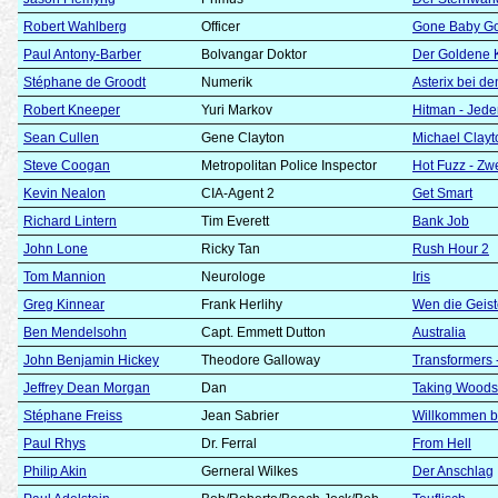
Robert Wahlberg
Officer
Gone Baby Gon
Paul Antony-Barber
Bolvangar Doktor
Der Goldene
Stéphane de Groodt
Numerik
Asterix bei d
Robert Kneeper
Yuri Markov
Hitman - Jeder
Sean Cullen
Gene Clayton
Michael Clayt
Steve Coogan
Metropolitan Police Inspector
Hot Fuzz - Zw
Kevin Nealon
CIA-Agent 2
Get Smart
Richard Lintern
Tim Everett
Bank Job
John Lone
Ricky Tan
Rush Hour 2
Tom Mannion
Neurologe
Iris
Greg Kinnear
Frank Herlihy
Wen die Geist
Ben Mendelsohn
Capt. Emmett Dutton
Australia
John Benjamin Hickey
Theodore Galloway
Transformers 
Jeffrey Dean Morgan
Dan
Taking Woods
Stéphane Freiss
Jean Sabrier
Willkommen be
Paul Rhys
Dr. Ferral
From Hell
Philip Akin
Gerneral Wilkes
Der Anschlag