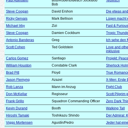
Paul Adelstein
Bob/Roberto/Beach Jock/Bob
Teuflisch
Bob
Steve Coogan
David Ershon
Die etwas an
Ricky Gervais
Mark Bellison
Lügen macht e
Michael Irby
Zizi
Fast & Furious
Steve Coogan
Damien Cockburn
Tropic Thund
Antonio Banderas
Greg
Ich sehe den
Scott Cohen
Ted Goldstein
Love and oth
inklusive
Carlos Gomez
Santiago
Projekt: Pea
William Houston
Constable Clark
Sherlock Hol
Brad Pitt
Floyd
True Romanc
Jason Flemyng
Azazel
X-Men: Erste 
Rob Lanza
Mann im Anzug
Fight Club
Don McKellar
Regisseur
Scott Pilgrim
Frank Grillo
Squadron Commanding Officer
Zero Dark Thir
Kevin Durand
Booth
Walking Tall
Hiroshi Tamaki
Toshikazu Shindo
Der Admiral: K
Viggo Mortensen
Agustín/Pedro
Jeder hat ein